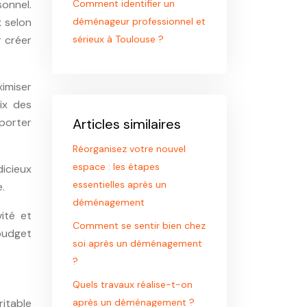
sonnel.
Comment identifier un
x selon
déménageur professionnel et
r créer
sérieux à Toulouse ?
ximiser
ix des
pporter
Articles similaires
Réorganisez votre nouvel
espace : les étapes
dicieux
essentielles après un
.
déménagement
ité et
Comment se sentir bien chez
 budget
soi après un déménagement
?
Quels travaux réalise-t-on
ritable
après un déménagement ?