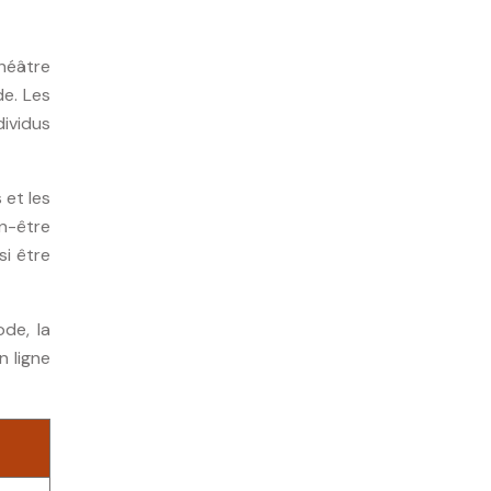
théâtre
de. Les
dividus
 et les
n-être
i être
de, la
n ligne