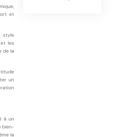
mique,
ort et
 style
et les
e de la
titude
réer un
ration
té à un
e bien-
même la