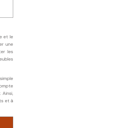
e et le
er une
ter les
meubles
 simple
compte
 Ainsi,
ts et à