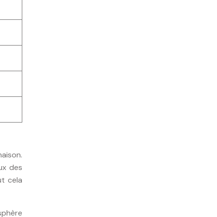
maison.
eux des
t cela
sphère