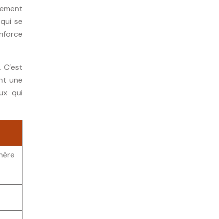
usement
 qui se
enforce
 C’est
nt une
ux qui
ère